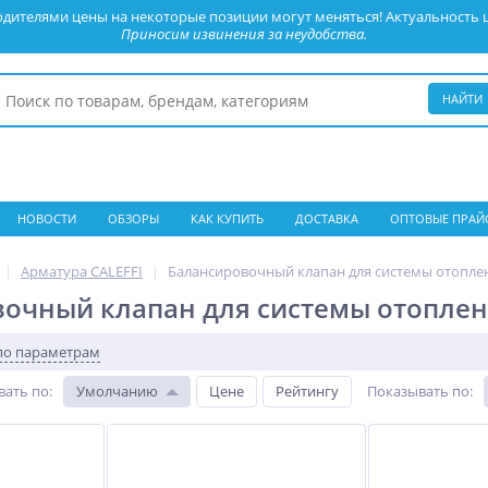
дителями цены на некоторые позиции могут меняться! Актуальность 
Приносим извинения за неудобства.
НОВОСТИ
ОБЗОРЫ
КАК КУПИТЬ
ДОСТАВКА
ОПТОВЫЕ ПРАЙ
|
Арматура CALEFFI
|
Балансировочный клапан для системы отопле
очный клапан для системы отопле
по параметрам
вать по
:
Умолчанию
Цене
Рейтингу
Показывать по
: