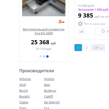
11 042 руб.
Экономия 1 656 руб.
9 385
руб.
за шт
Нет в наличии
конвектор
Внутрипольный конвектор
Внутрипольный конвек
П
000
Eva K-2000
Eva KT-1500
8
39 658
20 426
руб.
руб.
руб.
1
2
Ctrl →
б.
49 573 руб.
25 533 руб.
Производители
Arbonia
Ariston
Atoll
Baxi
Bosch
Buderus
Bugatti
Caleffi
Claber
De Dietrich
Elsen
Eva