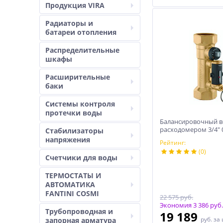
Продукция VIRA
Радиаторы и
батареи отопления
Распределительные
шкафы
Расширительные
баки
Системы контроля
протечки воды
Балансировочный в
расходомером 3/4″ 0,
Стабилизаторы
л/мин) м3/ч
напряжения
Рейтинг:
(0)
Счетчики для воды
ТЕРМОСТАТЫ И
АВТОМАТИКА
FANTINI COSMI
22 575 руб.
Экономия 3 386 руб.
Трубопроводная и
19 189
руб.
за
запорная арматура