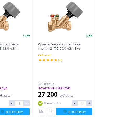
сировочный
Ручной балансировочный
,3-13,0 м3/ч
клапан 2″ 7,0-29,0 м3/ч kvs
Рейтинг:
(0)
32 000 руб.
 руб.
Экономия 4 800 руб.
27 200
б.
за шт
руб.
за шт
-
+
-
+
В наличии
В КОРЗИНУ
В КОРЗИНУ