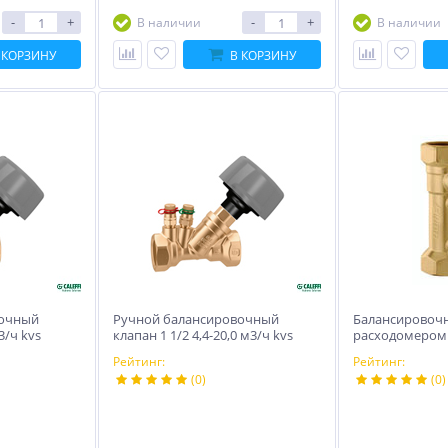
-
+
-
+
В наличии
В наличии
 КОРЗИНУ
В КОРЗИНУ
вочный
Ручной балансировочный
Балансировочн
3/ч kvs
клапан 1 1/2 4,4-20,0 м3/ч kvs
расходомером 1/
л/мин) м3/ч
Рейтинг:
Рейтинг:
(0)
(0)
-20%