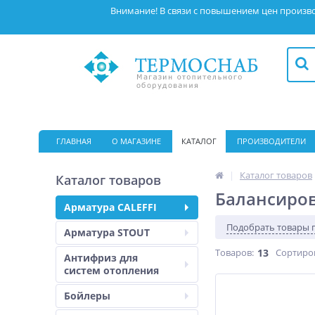
Внимание! В связи с повышением цен произво
ГЛАВНАЯ
О МАГАЗИНЕ
КАТАЛОГ
ПРОИЗВОДИТЕЛИ
|
Каталог товаров
Каталог товаров
Балансиров
Арматура CALEFFI
Подобрать товары 
Арматура STOUT
Товаров:
13
Сортиро
Антифриз для
систем отопления
Бойлеры