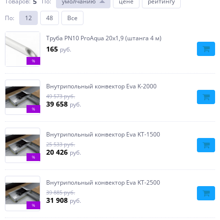
5
Товаров:
По
:
умолчанию
цене
рейтингу
По
:
12
48
Все
Труба PN10 ProAqua 20х1,9 (штанга 4 м)
165
руб.
%
Внутрипольный конвектор Eva K-2000
49 573 руб.
39 658
руб.
%
Внутрипольный конвектор Eva KT-1500
25 533 руб.
20 426
руб.
%
Внутрипольный конвектор Eva KT-2500
39 885 руб.
31 908
руб.
%