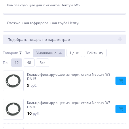
Комплектующие для фитингов Нептун IWS
Отожженная гофрированная труба Нептун
Подобрать товары по параметрам
7
Товаров:
По
:
Умолчанию
Цене
Рейтингу
По
:
12
48
Все
Кольцо фиксирующее из нерж. cтали Neptun IWS
DN15
9
руб.
Кольцо фиксирующее из нерж. cтали Neptun IWS
DN20
10
руб.