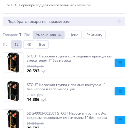
STOUT Сервопривод для смесительных клапанов
Подобрать товары по параметрам
7
Товаров:
По
:
Умолчанию
Цене
Рейтингу
По
:
12
48
Все
STOUT Насосная группа с 3-х ходовым приводным
смесителем 1" без насоса
31 681 руб.
20 593
руб.
STOUT Насосная группа с прямым контуром 1"
без насоса в теплоизоляции
22 009 руб.
14 306
руб.
SDG-0003-002501 STOUT Насосная группа с 3-х
ходовым приводным смесителем 1" без насоса
31 681 руб.
20 593