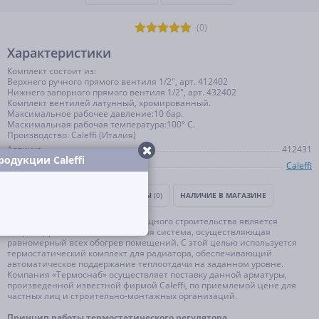
(0)
Характеристики
Комплект состоит из:
Верхнего ручного прямого вентиля 1/2″, арт. 412402
Нижнего запорного прямого вентиля 1/2″, арт. 432402
Комплект вентилей латунный, хромированный.
Максимальное рабочее давление:10 бар.
Маскимальная рабочая температура:100° С.
Производство: Caleffi (Италия)
Артикул
412431
одукции Caleffi
Производитель
Caleffi
ОПИСАНИЕ
ОТЗЫВЫ И ВОПРОСЫ
(0)
НАЛИЧИЕ В МАГАЗИНЕ
Стандартом современного жилищного строительства является
энергоэффективная отопительная система, осуществляющая
равномерный всех обогрев помещений. С этой целью используется
термостатический комплект для радиатора, обеспечивающий
автоматическое поддержание теплоотдачи на заданном уровне.
Компания «Термоснаб» осуществляет поставку данной арматуры,
произведенной известной фирмой Caleffi, по приемлемой цене для
частных лиц и строительно-монтажных организаций.
Принцип работы термостатического регулятора